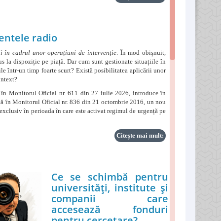
entele radio
i în cadrul unor operațiuni de intervenție
. În mod obișnuit,
s la dispoziție pe piață. Dar cum sunt gestionate situațiile în
le într-un timp foarte scurt? Există posibilitatea aplicării unor
ontext?
ă în Monitorul Oficial nr. 611 din 27 iulie 2026, introduce în
tă în Monitorul Oficial nr. 836 din 21 octombrie 2016, un nou
 exclusiv în perioada în care este activat regimul de urgență pe
Citește mai mult:
Ce se schimbă pentru
universități, institute și
companii care
accesează fonduri
pentru cercetare?