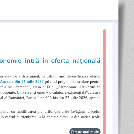
ronomie intră în oferta națională
levilor a determinat, în ultimii ani, diversificarea ofertei
,
Anexele din 14 iulie 2026
privind programele școlare pentru
Cerul mai aproape”, clasa a IX-a, „Astronomie. Universul în
stronomie. Universul și omul – o călătorie existențială”, clasa a
al al României, Partea I, nr. 609 bis din 27 iulie 2026, aprobă
și nici cu modificarea planurilor-cadru de învățământ
. Rolul
 în cadrul curriculumului la decizia elevului din oferta școlii
Citește mai mult: