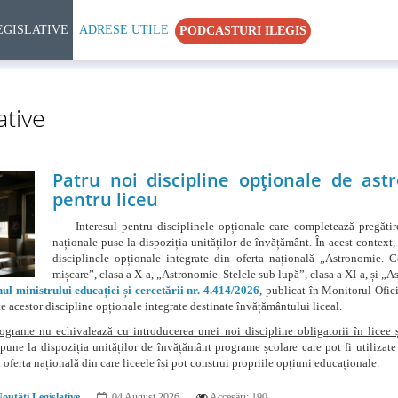
EGISLATIVE
ADRESE UTILE
PODCASTURI ILEGIS
ative
Patru noi discipline opționale de ast
pentru liceu
Interesul pentru disciplinele opționale care completează pregătirea e
naționale puse la dispoziția unităților de învățământ. În acest context
disciplinele opționale integrate din oferta națională „Astronomie. 
mișcare”, clasa a X-a, „Astronomie. Stelele sub lupă”, clasa a XI-a, și „A
ul ministrului educației și cercetării nr. 4.414/2026
, publicat în Monitorul Ofici
e acestor discipline opționale integrate destinate învățământului liceal.
ograme nu echivalează cu introducerea unei noi discipline obligatorii în licee 
pune la dispoziția unităților de învățământ programe școlare care pot fi utilizate
oferta națională din care liceele își pot construi propriile opțiuni educaționale.
outăţi Legislative
04 August 2026
Accesări: 190