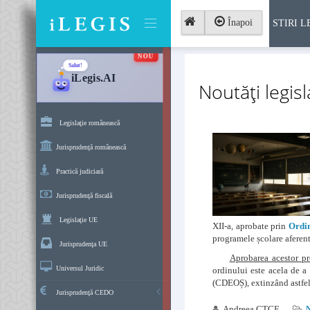
Înapoi
STIRI L
NOU
Salut!
iLegis.AI
Noutăţi legisl
Legislaţie românească
Jurisprudenţă românească
Practică judiciară
Jurisprudenţă fiscală
Legislaţie UE
XII-a, aprobate prin
Ordin
programele școlare aferent
Jurisprudenţa UE
Aprobarea acestor pr
Universul Juridic
ordinului este acela de a 
(CDEOȘ), extinzând astfel 
Jurisprudenţă CEDO
Andreea CTCE
N