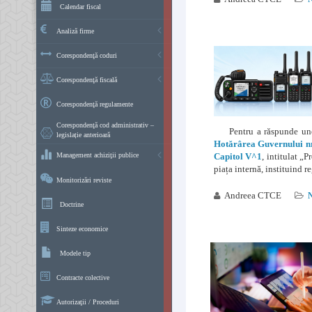
Calendar fiscal
Analiză firme
Corespondenţă coduri
Corespondenţă fiscală
Corespondenţă regulamente
Corespondenţă cod administrativ –
Pentru a răspunde unor 
legislație anterioară
Hotărârea Guvernului n
Management achiziţii publice
Capitol V^1
, intitulat „
piața internă, instituind 
Monitorizări reviste
Andreea CTCE
N
Doctrine
Sinteze economice
Modele tip
Contracte colective
Autorizaţii / Proceduri