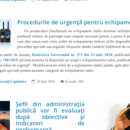
Procedurile de urgență pentru echipam
Un producător finalizează un echipament radio destinat utilizări
produsul trebuie să parcurgă toate etapele necesare pentru a putea fi pu
care, din cauza unei crize, astfel de echipamente trebuie să fie disponibi
proceduri speciale sau regulile obișnuite rămân valabile indiferent de c
astfel de situații,
Hotărârea Guvernului nr. 571 din 23 iulie 2026
, publicat
r. 740/2016
privind punerea la dispoziţie pe piaţă a echipamentelor radio, publica
Proceduri de urgență”. Modificarea are rolul de a reglementa cadrul juridic aplicabil
reguli speciale pentru anumite categorii de echipamente radio.
outăţi Legislative
28 Iulie 2026
Accesări: 294
Șefii din administrația
publică vor fi evaluați
după obiective și
indicatori de
performanță