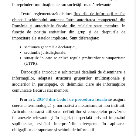
întreprinderi multinaționale sau societății-mamă relevante.
Textul reglementează distinct
fluxurile de informații ce fac
obiectul schimbului automat între autoritatea competentă din
România și autoritățile fiscale din celelalte state membre
, în
funcție de poziția entităților din grup și de drepturile de
impozitare ale statelor implicate. Sunt diferențiate:
secțiunea generală a declarației,
secțiunile jurisdicționale,
situațiile în care se aplică regula profiturilor subimpozitate
(UTPR).
Dispozițiile introduc o arhitectură detaliată de diseminare a
informațiilor, adaptată structurii grupurilor multinaționale și
asocierilor în participație, cu delimitări clare ale informațiilor
comunicate fiecărui stat membru.
Prin
art. 291^8 din Codul de procedură fiscală
se asigură
coerența terminologică și normativă a mecanismului nou instituit.
Articolul consacră utilizarea definițiilor și conceptelor prevăzute
în anexele relevante și în legislația specială privind impozitul
suplimentar, evitând interpretările divergente în aplicarea
obligațiilor de raportare și schimb de informații.