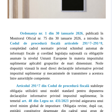
Ordonanța nr. 1 din 30 ianuarie 2026
, publicată în
Monitorul Oficial nr. 75 din 30 ianuarie 2026, a introdus în
Codul de procedură fiscală
articolele 291^7–291^9
,
completând cadrul normativ privind schimbul automat de
informații fiscale și corelând legislația națională cu obligațiile
asumate la nivelul Uniunii Europene în materia impozitului
suplimentar aplicabil grupurilor de mari dimensiuni. Noile
dispoziții vizează în mod direct declarațiile informative privind
impozitul suplimentar și mecanismele de transmitere a acestora
între autoritățile competente.
Articolul 291^7 din Codul de procedură fiscală
stabilește
obligația utilizării unui model standard pentru depunerea
declarațiilor informative privind impozitul suplimentar, în
temeiul
art. 48 din Legea nr. 431/2023
privind asigurarea unui
nivel minim global de impozitare. Obligația revine, după caz,
entității constitutive desemnate din cadrul unui grup de