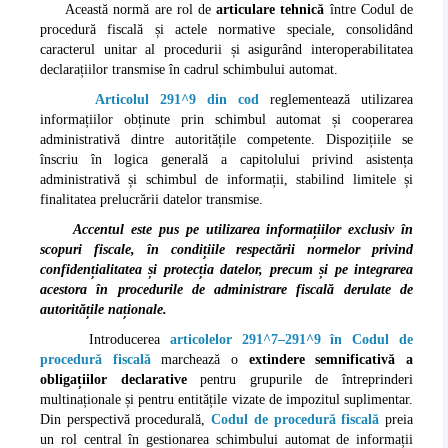
Această normă are rol de
articulare tehnică
între Codul de
procedură fiscală și actele normative speciale, consolidând
caracterul unitar al procedurii și asigurând interoperabilitatea
declarațiilor transmise în cadrul schimbului automat.
Articolul 291^9 din cod
reglementează utilizarea
informațiilor obținute prin schimbul automat și cooperarea
administrativă dintre autoritățile competente. Dispozițiile se
înscriu în logica generală a capitolului privind asistența
administrativă și schimbul de informații, stabilind limitele și
finalitatea prelucrării datelor transmise.
Accentul este pus pe utilizarea informațiilor exclusiv în
scopuri fiscale, în condițiile respectării normelor privind
confidențialitatea și protecția datelor, precum și pe integrarea
acestora în procedurile de administrare fiscală derulate de
autoritățile naționale.
Introducerea
articolelor 291^7–291^9 în Codul de
procedură fiscală
marchează o
extindere semnificativă a
obligațiilor declarative
pentru grupurile de întreprinderi
multinaționale și pentru entitățile vizate de impozitul suplimentar.
Din perspectivă procedurală,
Codul de procedură fiscală
preia
un rol central în gestionarea schimbului automat de informații