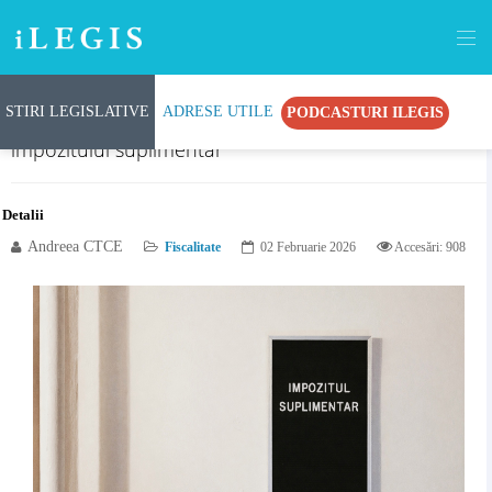
STIRI LEGISLATIVE
ADRESE UTILE
PODCASTURI ILEGIS
Schimbul automat de informații fiscale în materia
impozitului suplimentar
Detalii
Andreea CTCE
Fiscalitate
02 Februarie 2026
Accesări: 908