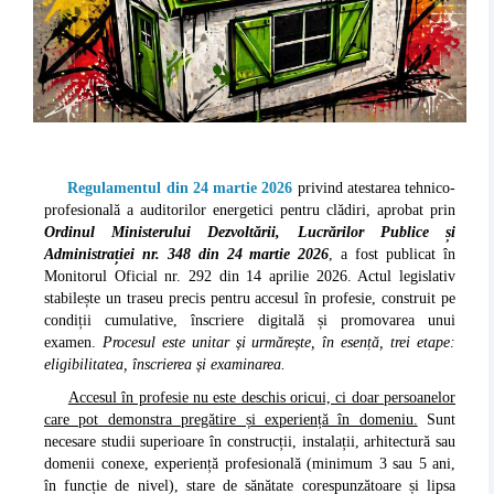
Regulamentul din 24 martie 2026
privind atestarea tehnico-
profesională a auditorilor energetici pentru clădiri, aprobat prin
Ordinul Ministerului Dezvoltării, Lucrărilor Publice și
Administrației nr. 348 din 24 martie 2026
, a fost publicat în
Monitorul Oficial nr. 292 din 14 aprilie 2026. Actul legislativ
stabilește un traseu precis pentru accesul în profesie, construit pe
condiții cumulative, înscriere digitală și promovarea unui
examen.
Procesul este unitar și urmărește, în esență, trei etape:
eligibilitatea, înscrierea și examinarea.
Accesul în profesie nu este deschis oricui, ci doar persoanelor
care pot demonstra pregătire și experiență în domeniu.
Sunt
necesare studii superioare în construcții, instalații, arhitectură sau
domenii conexe, experiență profesională (minimum 3 sau 5 ani,
în funcție de nivel), stare de sănătate corespunzătoare și lipsa