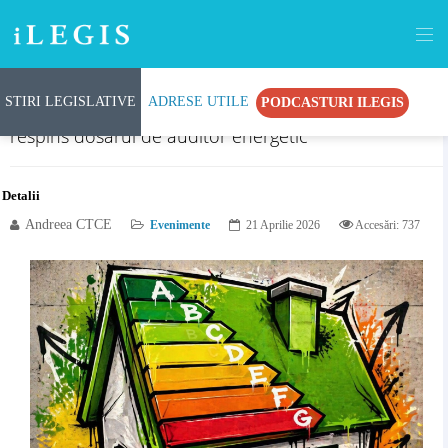
STIRI LEGISLATIVE
ADRESE UTILE
PODCASTURI ILEGIS
Pașii pe care mulți îi află abia după ce le este
respins dosarul de auditor energetic
Detalii
Andreea CTCE
Evenimente
21 Aprilie 2026
Accesări: 737