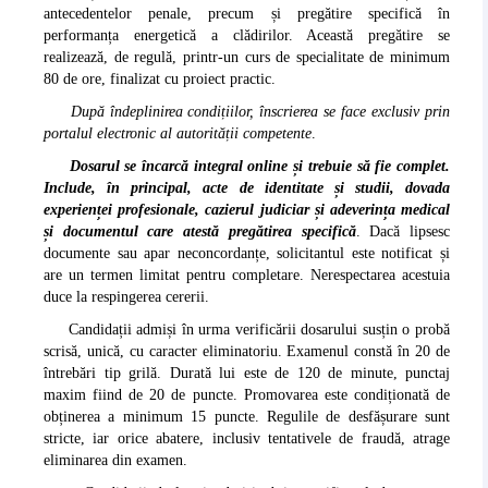
antecedentelor penale, precum și pregătire specifică în
performanța energetică a clădirilor. Această pregătire se
realizează, de regulă, printr-un curs de specialitate de minimum
80 de ore, finalizat cu proiect practic.
După îndeplinirea condițiilor, înscrierea se face exclusiv prin
portalul electronic al autorității competente
.
Dosarul se încarcă integral online și trebuie să fie complet.
Include, în principal, acte de identitate și studii, dovada
experienței profesionale, cazierul judiciar și adeverința medical
și documentul care atestă pregătirea specifică
. Dacă lipsesc
documente sau apar neconcordanțe, solicitantul este notificat și
are un termen limitat pentru completare. Nerespectarea acestuia
duce la respingerea cererii.
Candidații admiși în urma verificării dosarului susțin o probă
scrisă, unică, cu caracter eliminatoriu. Examenul constă în 20 de
întrebări tip grilă. Durată lui este de 120 de minute, punctaj
maxim fiind de 20 de puncte. Promovarea este condiționată de
obținerea a minimum 15 puncte. Regulile de desfășurare sunt
stricte, iar orice abatere, inclusiv tentativele de fraudă, atrage
eliminarea din examen.