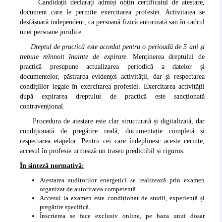
Candidații declarați admiși obțin certificatul de atestare,
document care le permite exercitarea profesiei. Activitatea se
desfășoară independent, ca persoană fizică autorizată sau în cadrul
unei persoane juridice.
Dreptul de practică este acordat pentru o perioadă de 5 ani și
trebuie reînnoit înainte de expirare
. Menținerea dreptului de
practică presupune actualizarea periodică a datelor și
documentelor, păstrarea evidenței activității, dar și respectarea
condițiilor legale în exercitarea profesiei. Exercitarea activității
după expirarea dreptului de practică este sancționată
contravențional.
Procedura de atestare este clar structurată și digitalizată, dar
condiționată de pregătire reală, documentație completă și
respectarea etapelor. Pentru cei care îndeplinesc aceste cerințe,
accesul în profesie urmează un traseu predictibil și riguros.
În sinteză normativă:
Atestarea auditorilor energetici se realizează prin examen
organizat de autoritatea competentă.
Accesul la examen este condiționat de studii, experiență și
pregătire specifică.
Înscrierea se face exclusiv online, pe baza unui dosar