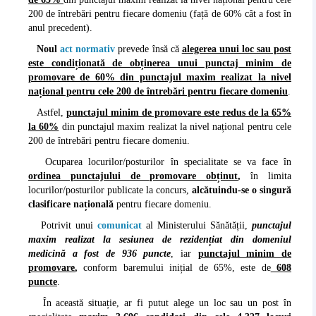
200 de întrebări pentru fiecare domeniu (față de 60% cât a fost în
anul precedent).
Noul
act normativ
prevede însă că
alegerea unui loc sau post
este condiționată de obținerea unui punctaj minim de
promovare de 60% din punctajul maxim realizat la nivel
național pentru cele 200 de întrebări pentru fiecare domeniu
.
Astfel,
punctajul minim de promovare este redus de la 65%
la 60%
din punctajul maxim realizat la nivel național pentru cele
200 de întrebări pentru fiecare domeniu.
Ocuparea locurilor/posturilor în specialitate se va face în
ordinea punctajului de promovare obținut
,
în limita
locurilor/posturilor publicate la concurs,
alcătuindu-se o singură
clasificare națională
pentru fiecare domeniu.
Potrivit unui
comunicat
al Ministerului Sănătății,
punctajul
maxim realizat la sesiunea de rezidențiat din domeniul
medicină a fost de 936 puncte
, iar
punctajul minim de
promovare
,
conform baremului inițial de 65%, este de
608
puncte
.
În această situație, ar fi putut alege un loc sau un post în