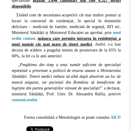
specialitate
maxim 3.696 candidați din cele 4.327 locuri
disponibile
.
Ținând cont de necesitatea acoperirii cât mai multor posturi și
locuri la concursul de rezidențiat, în special în domeniile
deficitare – medicină de familie, medicină de urgență, ATI etc,
Ministerul Sănătății și Ministerul Educației au aprobat, prin
noul
ordin comun
,
măsura care permite intrarea în rezidențiat a
unui număr cât mai mare de tineri medici
. Astfel, s-a luat
decizia de scădere a pragului minim de promovare de la 65% la
60%, la fel ca în anii anteriori.
„
Pregătirea din timp a unui număr suficient de specialiști
reprezintă o prioritate a politicii de resurse umane a Ministerului
Sănătății. Tinerii medici trebuie să aibă după absolvire un loc de
muncă asigurat, iar pacienții din România să beneficieze de
îngrijire din partea generațiilor viitoare de specialiști!
” a declarat,
ministrul Sănătății, Prof. Univ. Dr. Alexandru Rafila, potrivit
comunicatului
.
Forma consolidată a Metodologiei se poate consulta
AICI
!