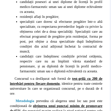
candidații posesori ai unei diplome de licență în profil
medico-farmaceutic uman sau ai unei diplome echivalente
cu aceasta;
rezidenții aflați în pregătire;
specialiștii care doresc să efectueze pregătire într-o altă
specialitate, cu respectarea prevederilor legale cu privire la
obținerea celei de-a doua specialități. Specialiștii care au
efectuat programul de pregătire prin rezidențiat, forma pe
post, pot obține a doua specialitate după îndeplinirea
condiției din actul adițional încheiat la contractul de
muncă;
candidații care îndeplinesc condițiile privind cetățenia,
respectiv care nu au împlinit vârsta standard de
pensionare, și au diplomă de licență în profil medico-
farmaceutic uman sau o diplomă echivalentă cu aceasta.
Concursul s-a desfășurat sub formă de
test-grilă cu 200 de
întrebări pentru fiecare domeniu
, identice pentru toate centrele
universitare în care se organizează concursul, pe o durată de 4
ore.
Metodologia
prevedea că alegerea unui loc sau post este
condiționată de
obținerea unui punctaj minim de promovare
de 65%
din punctajul maxim realizat la nivel național pentru cele