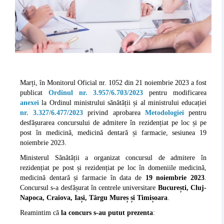
Marți, în Monitorul Oficial nr. 1052 din 21 noiembrie 2023 a fost
publicat
Ordinul nr. 3.957/6.703/2023
pentru modificarea
anexei
la Ordinul ministrului sănătății și al ministrului educației
nr. 3.327/6.477/2023
privind aprobarea
Metodologiei
pentru
desfășurarea concursului de admitere în rezidențiat pe loc și pe
post în medicină, medicină dentară și farmacie, sesiunea 19
noiembrie 2023.
Ministerul Sănătății a organizat concursul de admitere în
rezidențiat pe post și rezidențiat pe loc în domeniile medicină,
medicină dentară și farmacie în data de
19 noiembrie 2023
.
Concursul s-a desfășurat în centrele universitare
București, Cluj-
Napoca, Craiova, Iași, Târgu Mureș și Timișoara
.
Reamintim că
la concurs s-au putut prezenta
: