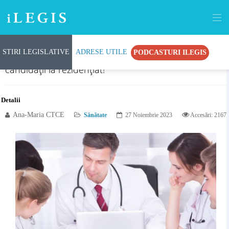
STIRI LEGISLATIVE
ADRESE UTILE
PODCASTURI ILEGIS
Se reduce punctajul minim de promovare pentru
candidații la rezidențiat!
Detalii
Ana-Maria CTCE
Sănătate
27 Noiembrie 2023
Accesări: 2167