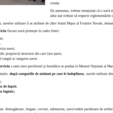
român.
De asemenea, trebuie menționat că o navă mi
altui stat trebuie să respecte reglementările d
iu, navelor militare li se atribuie de către Statul Major al Forțelor Navale, d
viciu
fiecare navă primește în cadru festiv:
ei;
;
viza navei;
dic propriu/al structurii din care face parte;
d rangul și categoria navei.
erviciu
a unei nave
pavilionul
și
heraldica
se predau la Muzeul Național al Ma
rmativ,
după categoriile de misiuni pe care le îndeplinesc
, navele militare di
;
in de luptă;
n logistic;
;
nt: distrugătoare, fregate, corvete, submarine, nave/vedete purtătoare de artiler