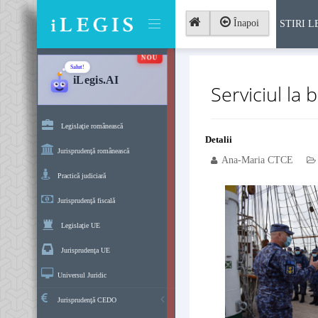
Înapoi
STIRI L
NOU
Salut!
iLegis.AI
Serviciul la 
Legislaţie românească
Detalii
Jurisprudenţă românească
Ana-Maria CTCE
Practică judiciară
Jurisprudenţă fiscală
Legislaţie UE
Jurisprudenţa UE
Universul Juridic
Jurisprudenţă CEDO