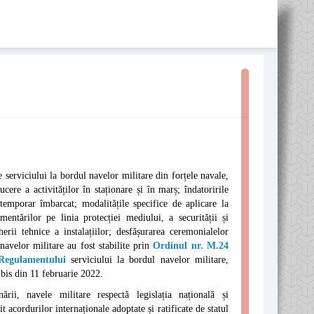
 serviciului la bordul navelor militare din forțele navale,
ere a activităților în staționare și în marș; îndatoririle
temporar îmbarcat; modalitățile specifice de aplicare la
entărilor pe linia protecției mediului, a securității și
rii tehnice a instalațiilor; desfășurarea ceremonialelor
 navelor militare au fost stabilite prin
Ordinul nr. M.24
Regulamentului
serviciului la bordul navelor militare,
 bis din 11 februarie 2022.
ării, navele militare respectă legislația națională și
t acordurilor internaționale adoptate și ratificate de statul