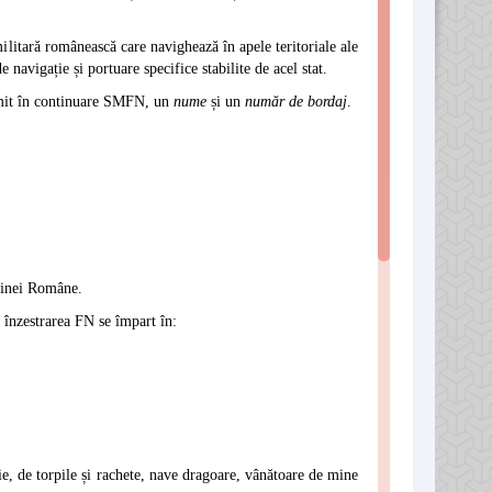
litară românească care navighează în apele teritoriale ale
e navigație și portuare specifice stabilite de acel stat.
enumit în continuare SMFN, un
nume
și un
număr de bordaj
.
rinei Române.
n înzestrarea FN se împart în:
ie, de torpile și rachete, nave dragoare, vânătoare de mine