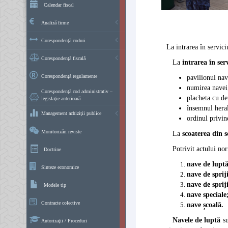
Calendar fiscal
Analiză firme
Corespondenţă coduri
La intrarea în servic
Corespondenţă fiscală
La
intrarea în ser
Corespondenţă regulamente
pavilionul nav
numirea navei
Corespondenţă cod administrativ –
placheta cu de
legislație anterioară
însemnul heral
Management achiziţii publice
ordinul privin
Monitorizări reviste
La
scoaterea din s
Potrivit actului no
Doctrine
nave de luptă
Sinteze economice
nave de sprij
nave de spriji
Modele tip
nave speciale
Contracte colective
nave școală.
Navele de luptă
su
Autorizaţii / Proceduri