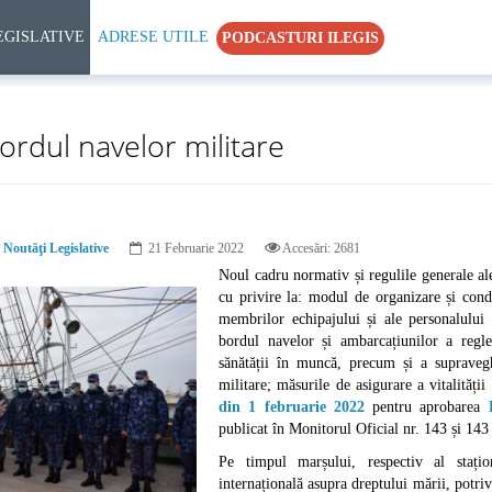
EGISLATIVE
ADRESE UTILE
PODCASTURI ILEGIS
bordul navelor militare
Noutăţi Legislative
21 Februarie 2022
Accesări: 2681
Noul cadru normativ și regulile generale ale
cu privire la: modul de organizare și conduc
membrilor echipajului și ale personalului 
bordul navelor și ambarcațiunilor a reglem
sănătății în muncă, precum și a supraveghe
militare; măsurile de asigurare a vitalității
din 1 februarie 2022
pentru aprobarea
publicat în Monitorul Oficial nr. 143 și 143
Pe timpul marșului, respectiv al stațion
internațională asupra dreptului mării, potrivi