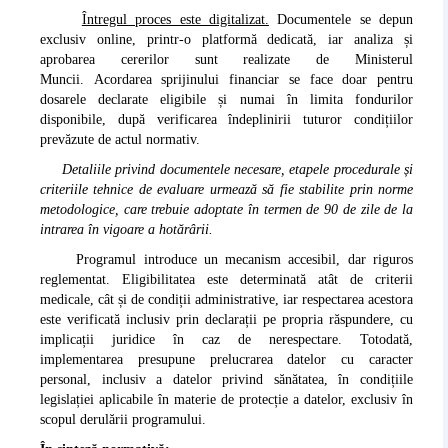
Întregul proces este digitalizat.
Documentele se depun
exclusiv online, printr-o platformă dedicată, iar analiza și
aprobarea cererilor sunt realizate de Ministerul
Muncii. Acordarea sprijinului financiar se face doar pentru
dosarele declarate eligibile și numai în limita fondurilor
disponibile, după verificarea îndeplinirii tuturor condițiilor
prevăzute de actul normativ.
Detaliile privind documentele necesare, etapele procedurale și
criteriile tehnice de evaluare urmează să fie stabilite prin norme
metodologice, care trebuie adoptate în termen de 90 de zile de la
intrarea în vigoare a hotărârii.
Programul introduce un mecanism accesibil, dar riguros
reglementat. Eligibilitatea este determinată atât de criterii
medicale, cât și de condiții administrative, iar respectarea acestora
este verificată inclusiv prin declarații pe propria răspundere, cu
implicații juridice în caz de nerespectare. Totodată,
implementarea presupune prelucrarea datelor cu caracter
personal, inclusiv a datelor privind sănătatea, în condițiile
legislației aplicabile în materie de protecție a datelor, exclusiv în
scopul derulării programului.