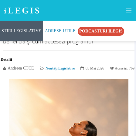
STIRI LEGISLATIVE
ADRESE UTILE
PODCASTURI ILEGIS
Până la 15.000 lei pentru fertilizare: cine poate
beneficia și cum accesezi programul
Detalii
Andreea CTCE
Noutăţi Legislative
05 Mai 2026
Accesări: 769