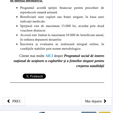
În sinteză normativă:
Programul acordă sprijin financiar pentru proceduri de
reproducere umană asistată.
Beneficiarii sunt cupluri sau femei singure, în baza unei
indicații medicale.
Sprijinul este de maximum 15.000 lei, acordat prin două
vouchere distincte.
Accesul este limitat la maximum 10.000 de beneficiari anual,
în ordinea depunerii dosarelor.
Înscrierea și evaluarea se realizează integral online, în
condițiile stabilite prin norme metodologice.
Citeste mai multe
AICI
despre
Programul social de interes
naţional de susţinere a cuplurilor şi a femeilor singure pentru
creşterea natalităţii
PREC
Mai departe