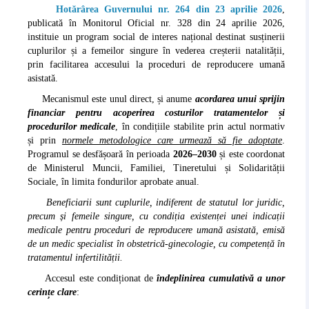
Hotărârea Guvernului nr. 264 din 23 aprilie 2026
,
publicată în Monitorul Oficial nr. 328 din 24 aprilie 2026,
instituie un program social de interes național destinat susținerii
cuplurilor și a femeilor singure în vederea creșterii natalității,
prin facilitarea accesului la proceduri de reproducere umană
asistată.
Mecanismul este unul direct, și anume
acordarea unui sprijin
financiar pentru acoperirea costurilor tratamentelor și
procedurilor medicale
, în condițiile stabilite prin actul normativ
și prin
normele metodologice care urmează să fie adoptate
.
Programul se desfășoară în perioada
2026–2030
și este coordonat
de Ministerul Muncii, Familiei, Tineretului și Solidarității
Sociale, în limita fondurilor aprobate anual.
Beneficiarii sunt cuplurile, indiferent de statutul lor juridic,
precum și femeile singure, cu condiția existenței unei indicații
medicale pentru proceduri de reproducere umană asistată, emisă
de un medic specialist în obstetrică-ginecologie, cu competență în
tratamentul infertilității.
Accesul este condiționat de
îndeplinirea cumulativă a unor
cerințe clare
: