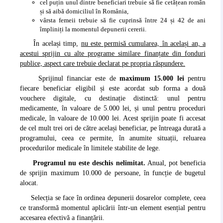
cel puțin unul dintre beneficiari trebuie să fie cetățean român
și să aibă domiciliul în România,
vârsta femeii trebuie să fie cuprinsă între 24 și 42 de ani
împliniți la momentul depunerii cererii.
În același timp,
nu este permisă cumularea, în același an, a
acestui sprijin cu alte programe similare finanțate din fonduri
publice, aspect care trebuie declarat pe propria răspundere.
Sprijinul financiar este de
maximum 15.000 lei
pentru
fiecare beneficiar eligibil și este acordat sub forma a două
vouchere digitale, cu destinație distinctă: unul pentru
medicamente, în valoare de 5.000 lei, și unul pentru proceduri
medicale, în valoare de 10.000 lei. Acest sprijin poate fi accesat
de cel mult trei ori de către același beneficiar, pe întreaga durată a
programului, ceea ce permite, în anumite situații, reluarea
procedurilor medicale în limitele stabilite de lege.
Programul nu este deschis nelimitat.
Anual, pot beneficia
de sprijin maximum 10.000 de persoane, în funcție de bugetul
alocat.
Selecția se face în ordinea depunerii dosarelor complete, ceea
ce transformă momentul aplicării într-un element esențial pentru
accesarea efectivă a finanțării.