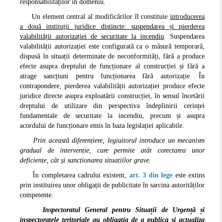
responsabilităților în domeniu.
Un element central al modificărilor îl constituie
introducerea
a două instituții juridice distincte: suspendarea și pierderea
valabilității autorizației de securitate la incendiu
. Suspendarea
valabilității autorizației este configurată ca o măsură temporară,
dispusă în situații determinate de neconformități, fără a produce
efecte asupra dreptului de funcționare al construcției și fără a
atrage sancțiuni pentru funcționarea fără autorizație. În
contrapondere, pierderea valabilității autorizației produce efecte
juridice directe asupra exploatării construcției, în sensul încetării
dreptului de utilizare din perspectiva îndeplinirii cerinței
fundamentale de securitate la incendiu, precum și asupra
acordului de funcționare emis în baza legislației aplicabile.
Prin această diferențiere, legiuitorul introduce un mecanism
gradual de intervenție, care permite atât corectarea unor
deficiențe, cât și sancționarea situațiilor grave.
În completarea cadrului existent,
art. 3 din lege
este extins
prin instituirea unor obligații de publicitate în sarcina autorităților
competente.
Inspectoratul General pentru Situații de Urgență și
inspectoratele teritoriale au obligația de a publica și actualiza