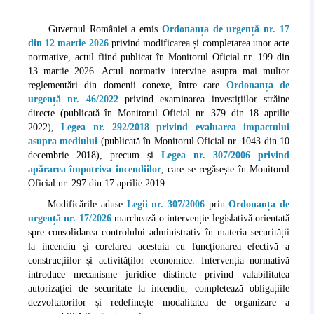
Guvernul României a emis
Ordonanța de urgență nr. 17
din 12 martie 2026
privind modificarea și completarea unor acte
normative, actul fiind publicat în Monitorul Oficial nr. 199 din
13 martie 2026. Actul normativ intervine asupra mai multor
reglementări din domenii conexe, între care
Ordonanța de
urgență nr. 46/2022
privind examinarea investițiilor străine
directe (publicată în Monitorul Oficial nr. 379 din 18 aprilie
2022),
Legea nr. 292/2018 privind evaluarea impactului
asupra mediului
(publicată în Monitorul Oficial nr. 1043 din 10
decembrie 2018), precum și
Legea nr. 307/2006 privind
apărarea împotriva incendiilor
, care se regăsește în Monitorul
Oficial nr. 297 din 17 aprilie 2019.
Modificările aduse
Legii nr. 307/2006
prin
Ordonanța de
urgență nr. 17/2026
marchează o intervenție legislativă orientată
spre consolidarea controlului administrativ în materia securității
la incendiu și corelarea acestuia cu funcționarea efectivă a
construcțiilor și activităților economice. Intervenția normativă
introduce mecanisme juridice distincte privind valabilitatea
autorizației de securitate la incendiu, completează obligațiile
dezvoltatorilor și redefinește modalitatea de organizare a