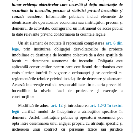
lunar evidența obiectivelor care necesită și dețin autorizație de
securitate la incendiu, precum și statistici privind incendiile și
cauzele acestora
. Informațiile publicate includ elemente de
identificare ale operatorilor economici sau instituțiilor, precum și
domeniul de activitate, configurând un instrument de acces public
la date relevante privind conformarea la cerințele legale.
Un alt element de noutate îl reprezintă completarea
art. 6 din
lege
, prin instituirea obligației dezvoltatorilor de proiecte
imobiliare cu destinația de locuințe colective de a dota spațiile de
locuit cu detectoare autonome de incendiu. Obligația este
aplicabilă construcțiilor pentru care certificatul de urbanism este
emis ulterior intrării în vigoare a ordonanței și se corelează cu
reglementările tehnice privind instalațiile de detectare și alarmare.
Această intervenție extinde responsabilitatea în materia prevenirii
incendiilor la nivelul fazei de proiectare și execuție a
construcțiilor.
Modificările aduse
art. 12
și introducerea
art. 12^2 în textul
legii
clarifică modul de îndeplinire a atribuțiilor specifice în
domeniu. Astfel, instituțiile publice și operatorii economici pot
opta între desemnarea unui angajat propriu cu atribuții specific și
încheierea unui contract cu persoane fizice sau juridice