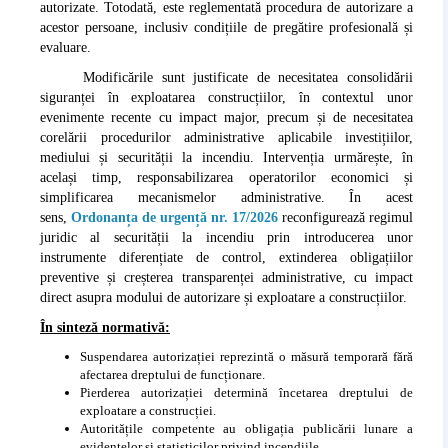
autorizate. Totodată, este reglementată procedura de autorizare a
acestor persoane, inclusiv condițiile de pregătire profesională și
evaluare.
Modificările sunt justificate de necesitatea consolidării
siguranței în exploatarea construcțiilor, în contextul unor
evenimente recente cu impact major, precum și de necesitatea
corelării procedurilor administrative aplicabile investițiilor,
mediului și securității la incendiu. Intervenția urmărește, în
același timp, responsabilizarea operatorilor economici și
simplificarea mecanismelor administrative. În acest
sens,
Ordonanța de urgență nr. 17/2026
reconfigurează regimul
juridic al securității la incendiu prin introducerea unor
instrumente diferențiate de control, extinderea obligațiilor
preventive și creșterea transparenței administrative, cu impact
direct asupra modului de autorizare și exploatare a construcțiilor.
În sinteză normativă:
Suspendarea autorizației reprezintă o măsură temporară fără
afectarea dreptului de funcționare.
Pierderea autorizației determină încetarea dreptului de
exploatare a construcției.
Autoritățile competente au obligația publicării lunare a
evidențelor și statisticilor privind incendiile.