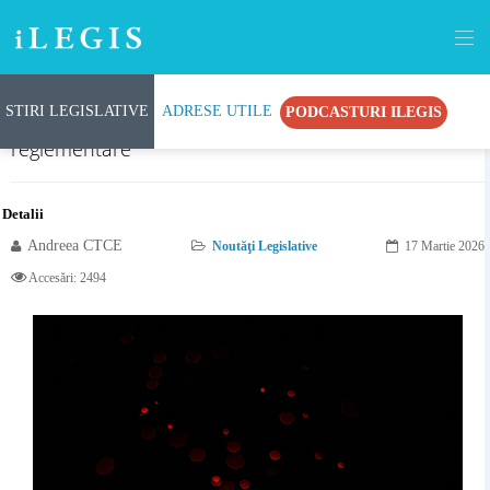
STIRI LEGISLATIVE
ADRESE UTILE
PODCASTURI ILEGIS
Autorizația de securitate la incendiu, în noua sa
reglementare
Detalii
Andreea CTCE
Noutăţi Legislative
17 Martie 2026
Accesări: 2494