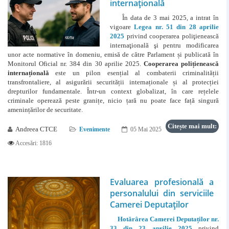
internaţională
În data de 3 mai 2025, a intrat în
vigoare
Legea nr. 51 din 28 aprilie
2025
privind cooperarea poliţienească
internaţională şi pentru modificarea
unor acte normative în domeniu, emisă de către Parlament și publicată în
Monitorul Oficial nr. 384 din 30 aprilie 2025.
Cooperarea polițienească
internațională
este un pilon esențial al combaterii criminalității
transfrontaliere, al asigurării securității internaționale și al protecției
drepturilor fundamentale. Într-un context globalizat, în care rețelele
criminale operează peste granițe, nicio țară nu poate face față singură
amenințărilor de securitate.
Citește mai mult:
Andreea CTCE
Evenimente
05 Mai 2025
Accesări: 1816
Evaluarea profesională a
personalului din serviciile
Camerei Deputaţilor
Hotărârea Camerei Deputaților nr.
33 din 23 aprilie 2025
privind