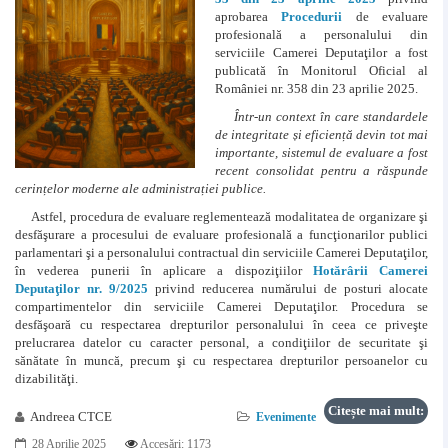
aprobarea
Procedurii
de evaluare
profesională a personalului din
serviciile Camerei Deputaţilor a fost
publicată în Monitorul Oficial al
României nr. 358 din 23 aprilie 2025.
Într-un context în care standardele
de integritate și eficiență devin tot mai
importante, sistemul de evaluare a fost
recent consolidat pentru a răspunde
cerințelor moderne ale administrației publice.
Astfel, procedura de evaluare reglementează modalitatea de organizare şi
desfăşurare a procesului de evaluare profesională a funcţionarilor publici
parlamentari şi a personalului contractual din serviciile Camerei Deputaţilor,
în vederea punerii în aplicare a dispoziţiilor
Hotărârii Camerei
Deputaţilor nr. 9/2025
privind reducerea numărului de posturi alocate
compartimentelor din serviciile Camerei Deputaţilor. Procedura se
desfăşoară cu respectarea drepturilor personalului în ceea ce priveşte
prelucrarea datelor cu caracter personal, a condiţiilor de securitate şi
sănătate în muncă, precum şi cu respectarea drepturilor persoanelor cu
dizabilităţi.
Citește mai mult:
Andreea CTCE
Evenimente
28 Aprilie 2025
Accesări: 1173