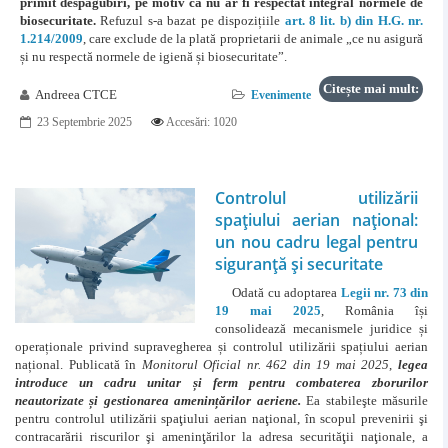
primit despăgubiri, pe motiv că nu ar fi respectat integral normele de
biosecuritate.
Refuzul s-a bazat pe dispozițiile
art. 8 lit. b) din H.G. nr.
1.214/2009
, care exclude de la plată proprietarii de animale „ce nu asigură
și nu respectă normele de igienă și biosecuritate”.
Citește mai mult:
Andreea CTCE
Evenimente
23 Septembrie 2025
Accesări: 1020
Controlul utilizării
spațiului aerian național:
un nou cadru legal pentru
siguranță și securitate
Odată cu adoptarea
Legii nr. 73 din
19 mai 2025
, România își
consolidează mecanismele juridice și
operaționale privind supravegherea și controlul utilizării spațiului aerian
național. Publicată în
Monitorul Oficial nr. 462 din 19 mai 2025
,
legea
introduce un cadru unitar și ferm pentru combaterea zborurilor
neautorizate și gestionarea amenințărilor aeriene.
Ea stabileşte măsurile
pentru controlul utilizării spaţiului aerian naţional, în scopul prevenirii şi
contracarării riscurilor şi ameninţărilor la adresa securităţii naţionale, a