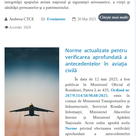
integrităţii spaţiului aerian naţional şi siguranţei aeronautice, a vieţii şi
sănătăţii persoanelor şi a patrimoniului.
Citește mai mult:
Andreea CTCE
Evenimente
26 Mai 2025
Accesări: 1624
Norme actualizate pentru
verificarea aprofundată a
antecedentelor în aviația
civilă
În data de 12 mai 2025, a fost
publicat în Monitorul Oficial al
României, Partea I, nr. 435,
Ordinul nr.
267/9.514/58/M.68/2025
, emis în
comun de Ministerul Transporturilor și
Infrastructurii, Serviciul Român de
Informații, Ministerul Afacerilor
Interne și Ministerul Apărării
Naționale. Acest ordin aprobă noile
Norme
privind efectuarea verificării
aprofundate a antecedentelor