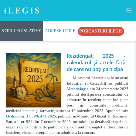
STIRI LEGISLATIVE
ADRESE UTILE
PODCASTURI ILEGIS
Evenimente
Rezidențiat 2025 -
calendarul și actele fără
de care nu poți participa
Ministerul Sănătății și Ministerul
Educației și Cercetării au publicat
Metodologia
din 24 septembrie 2025
privind desfășurarea concursului de
admitere în rezidențiat pe loc și pe
post în domeniile medicină,
medicină dentară și farmacie, sesiunea 16 noiembrie 2025. Aprobată prin
Ordinul nr. 1.050/6.473/2025
, publicat în Monitorul Oficial al României,
Partea I, nr. 924 din 7 octombrie 2025, metodologia detaliază etapele de
organizare, condițiile de participare și conținutul complet al dosarului de
înscriere, element esențial pentru admiterea la concurs.