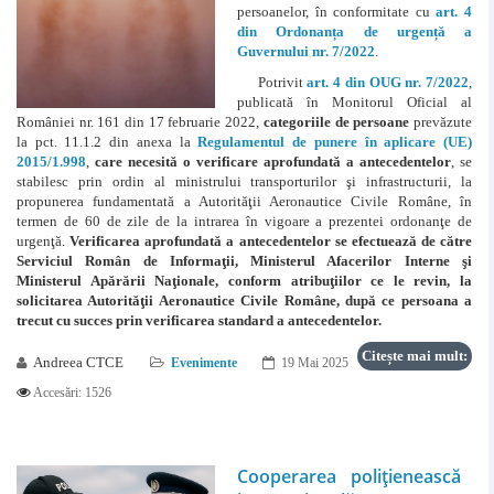
persoanelor, în conformitate cu
art. 4
din Ordonanța de urgență a
Guvernului nr. 7/2022
.
Potrivit
art. 4 din OUG nr. 7/2022
,
publicată în Monitorul Oficial al
României nr. 161 din 17 februarie 2022,
categoriile de persoane
prevăzute
la pct. 11.1.2 din anexa la
Regulamentul de punere în aplicare (UE)
2015/1.998
,
care necesită o verificare aprofundată a antecedentelor
, se
stabilesc prin ordin al ministrului transporturilor şi infrastructurii, la
propunerea fundamentată a Autorităţii Aeronautice Civile Române, în
termen de 60 de zile de la intrarea în vigoare a prezentei ordonanţe de
urgenţă.
Verificarea aprofundată a antecedentelor se efectuează de către
Serviciul Român de Informaţii, Ministerul Afacerilor Interne şi
Ministerul Apărării Naţionale, conform atribuţiilor ce le revin, la
solicitarea Autorităţii Aeronautice Civile Române, după ce persoana a
trecut cu succes prin verificarea standard a antecedentelor.
Citește mai mult:
Andreea CTCE
Evenimente
19 Mai 2025
Accesări: 1526
Cooperarea poliţienească