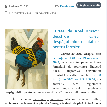
Citește mai mult:
Andreea CTCE
Evenimente
14 Octombrie 2025
Accesări: 2155
Curtea de Apel Brașov
deschide calea
despăgubirilor echitabile
pentru fermieri
Curtea de Apel Brașov
, prin
Sentința nr. 148 din 19 noiembrie
2024
, a admis în parte acțiunea
formulată de societatea Bravcod
S.R.L. împotriva Guvernului
României și a dispus anularea
art. 8
lit. b) din H.G. nr. 1.214/2009
, act
normativ care reglementa
metodologia de stabilire și plată a
despăgubirilor pentru animalele sacrificate în caz de boli transmisibile.
În urma unui
focar de gripă aviară
izbucnit în ianuarie 2023,
societatea reclamantă a pierdut întreg efectivul de păsări, însă nu a