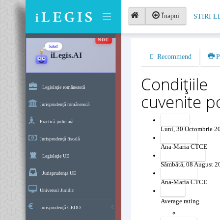
Înapoi
STIRI L
NOU
Salut!
iLegis.AI
Recommend
P
Condițiil
Legislaţie românească
cuvenite pol
Jurisprudenţă românească
Created
Practică judiciară
Luni, 30 Octombrie 2
Created by
Jurisprudenţă fiscală
Ana-Maria CTCE
Last modified
Legislaţie UE
Sâmbătă, 08 August 2
Revised by
Jurisprudenţa UE
Ana-Maria CTCE
Voting
Universul Juridic
Average rating
Jurisprudenţă CEDO