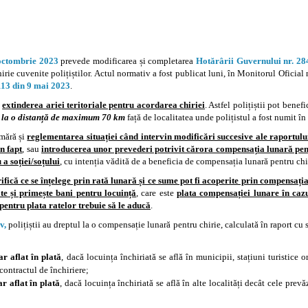
 octombrie 2023
prevede modificarea și completarea
Hotărârii Guvernului nr. 28
rie cuvenite polițiștilor. Actul normativ a fost publicat luni, în Monitorul Oficial
113 din 9 mai 2023
.
ă
extinderea ariei teritoriale pentru acordarea chiriei
. Astfel polițiștii pot bene
tă la o distanță de maximum 70 km
față de localitatea unde polițistul a fost numit în
umără și
reglementarea situației când intervin modificări succesive ale raportului 
în fapt
, sau
introducerea unor prevederi potrivit cărora compensația lunară pentr
 a soției/soțului
, cu intenția vădită de a beneficia de compensația lunară pentru chiri
rifică ce se înțelege prin rată lunară și ce sume pot fi acoperite prin compensați
tate și primește bani pentru locuință
, care este
plata compensației lunare în cazu
ul pentru plata ratelor trebuie să le aducă
.
v,
polițiștii au dreptul la o compensație lunară pentru chirie, calculată în raport cu 
r aflat în plată
, dacă locuința închiriată se află în municipii, stațiuni turistice 
contractul de închiriere;
r aflat în plată
, dacă locuința închiriată se află în alte localități decât cele pre