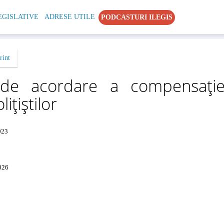
EGISLATIVE
ADRESE UTILE
PODCASTURI ILEGIS
rint
e de acordare a compensație
ițiștilor
023
026