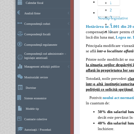
Favourites
1
Calendar fiscal
2
Categories
Analiză firme
3
Noutăţi legislative
Corespondenţă coduri
4
Hotărârea nr. 1.001 din 20
5
compensației lunare pentru chi
Corespondenţă fiscală
încă din luna mai,
Legea nr. 
Corespondenţă regulamente
Principala modificare vizeaz
se află
într-o localitate afla
Corespondenţă cod administrativ –
legislație anterioară
Printre noile modificări se n
la situația soților despărțiți 
Management achiziţii publice
aflată în proprietatea lor sau
Monitorizări reviste
Totodată, noile prevederi
cla
într-o altă instituție/autori
Doctrine
polițiștii ce solicită sprijin
Potrivit
noului act normati
Sinteze economice
în cuantum de:
Modele tip
50% din salariul luna
decât este prevăzut în 
Contracte colective
40% din salariul luna
închiriere.
Autorizaţii / Proceduri