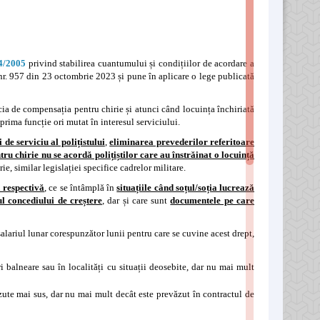
4/2005
privind stabilirea cuantumului și condițiilor de acordare a
 nr. 957 din 23 octombrie 2023 și pune în aplicare o lege publicată
ficia de compensația pentru chirie și atunci când locuința închiriată
 prima funcție ori mutat în interesul serviciului.
de serviciu al polițistului
,
eliminarea prevederilor referitoare
u chirie nu se acordă polițiștilor care au înstrăinat o locuință
e, similar legislației specifice cadrelor militare.
a respectivă
, ce se întâmplă în
situațiile când soțul/soția lucrează
l concediului de creștere
, dar și care sunt
documentele pe care
salariul lunar corespunzător lunii pentru care se cuvine acest drept,
ori balneare sau în localități cu situații deosebite, dar nu mai mult
văzute mai sus, dar nu mai mult decât este prevăzut în contractul de