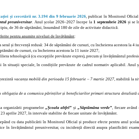
ației și cercetării nr. 3.194 din 9 februarie 2026
, publicat în Monitorul Oficial
tul preuniversitar
. Anul școlar 2026–2027 începe la
1 septembrie 2026
și se î
ncipiu, de 36 de săptămâni, însumând 180 de zile de activitate didactică.
iferite pentru anumite niveluri de învățământ
:
I-a seral și frecvență redusă: 34 de săptămâni de cursuri, cu încheierea acestora la 4 
săptămâni de cursuri, cu încheierea acestora la 11 iunie 2027;
filiera tehnologică (cu excepțiile prevăzute expres), precum și învățământul profesi
n situații speciale, în condițiile prevăzute de cadrul normativ aplicabil. Anul ș
prezintă
vacanța mobilă din perioada 15 februarie – 7 martie 2027
, stabilită la 
 obligația de a comunica părinților și beneficiarilor primari structura detaliată 
ia organizării programelor
„Școala altfel”
și
„Săptămâna verde”
, fiecare având
3 aprilie 2027, în intervale stabilite de fiecare unitate de învățământ.
cepând cu data publicării în Monitorul Oficial și produce efecte pentru anul școl
tice în învățământul preuniversitar, cu incidență directă asupra planificării exame