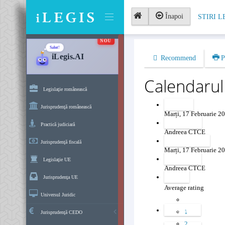
Înapoi
STIRI L
NOU
Salut!
iLegis.AI
Recommend
P
Calendarul 
Legislaţie românească
Created
Jurisprudenţă românească
Marți, 17 Februarie 2
Created by
Practică judiciară
Andreea CTCE
Last modified
Jurisprudenţă fiscală
Marți, 17 Februarie 2
Revised by
Legislaţie UE
Andreea CTCE
Voting
Jurisprudenţa UE
Average rating
Universul Juridic
Favourites
1
Jurisprudenţă CEDO
2