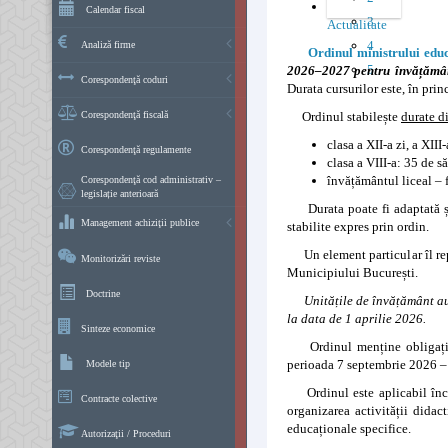
Categories
Calendar fiscal
3
Actualitate
4
Analiză firme
Ordinul ministrului educ
5
2026–2027 pentru învățămân
Corespondenţă coduri
Durata cursurilor este, în pri
Corespondenţă fiscală
Ordinul stabilește
durate d
clasa a XII-a zi, a XII
Corespondenţă regulamente
clasa a VIII-a: 35 de 
învățământul liceal – 
Corespondenţă cod administrativ –
legislație anterioară
Durata poate fi adaptată și î
Management achiziţii publice
stabilite expres prin ordin.
Un element particular îl re
Monitorizări reviste
Municipiului București.
Doctrine
Unitățile de învățământ au
la data de 1 aprilie 2026.
Sinteze economice
Ordinul menține obligaț
perioada 7 septembrie 2026 – 2
Modele tip
Ordinul este aplicabil în
Contracte colective
organizarea activității didac
educaționale specifice.
Autorizaţii / Proceduri