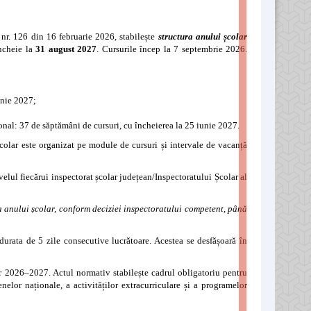
 nr. 126 din 16 februarie 2026, stabilește
structura anului școlar
ncheie la
31 august 2027
. Cursurile încep la 7 septembrie 2026.
iunie 2027;
onal: 37 de săptămâni de cursuri, cu încheierea la 25 iunie 2027.
colar este organizat pe module de cursuri și intervale de vacanță
nivelul fiecărui inspectorat școlar județean/Inspectoratului Școlar al
a anului școlar, conform deciziei inspectoratului competent, până
 durata de 5 zile consecutive lucrătoare. Acestea se desfășoară în
ar 2026–2027. Actul normativ stabilește cadrul obligatoriu pentru
nelor naționale, a activităților extracurriculare și a programelor