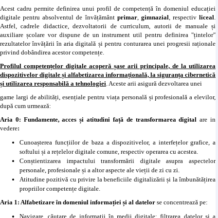
Acest cadru permite definirea unui profil de competență în domeniul educației
digitale pentru absolventul de învățământ
primar
,
gimnazial
, respectiv
liceal
.
Astfel, cadrele didactice, dezvoltatorii de curriculum, autorii de manuale și
auxiliare școlare vor dispune de un instrument util pentru definirea "țintelor"
rezultatelor învățării în aria digitală și pentru conturarea unei progresii raționale
privind dobândirea acestor competențe.
Profilul competențelor digitale acoperă șase arii principale, de la utilizarea
dispozitivelor digitale și alfabetizarea informațională, la siguranța cibernetică
și utilizarea responsabilă a tehnologiei
. Aceste arii asigură dezvoltarea unei
game largi de abilități, esențiale pentru viața personală și profesională a elevilor,
după cum urmează:
Aria 0: Fundamente, acces și atitudini față de transformarea digital
are in
vedere
:
Cunoașterea funcțiilor de baza a dispozitivelor, a interfețelor grafice, a
softului și a rețelelor digitale comune, respectiv operarea cu acestea.
Conștientizarea impactului transformării digitale asupra aspectelor
personale, profesionale și a altor aspecte ale vieții de zi cu zi.
Atitudine pozitivă cu privire la beneficiile digitalizării și la îmbunătățirea
propriilor competențe digitale.
Aria 1: Alfabetizare în domeniul informației și al datelor
se concentrează pe:
Navigare, căutare de informații în medii digitale; filtrarea datelor și a