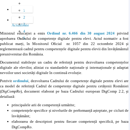
Favourites
1
2
Categories
3
Actualitate
4
Ministrul educației a emis
Ordinul nr. 6.466 din 30 august 2024
privind
5
aprobarea Cadrului de competențe digitale pentru elevi. Actul normativ a fost
publicat marți, în Monitorul Oficial nr. 1057 din 22 octombrie 2024 și
reglementează cadrul pentru competențele digitale pentru elevii din învățământul
preuniversitar din România.
Documentul stabilește un cadru de referință pentru dezvoltarea competențelor
digitale ale elevilor, aliniat cu standardele naționale și internaționale și adaptat
nevoilor unei societăți digitale în continuă evoluție.
Potrivit
ordinului
, dezvoltarea Cadrului de competențe digitale pentru elevi are
ca model de referință Cadrul de competențe digitale pentru cetățenii României
(
DigCompRo
), document elaborat pe baza Cadrului european DigComp 2.2, și
detaliază:
principalele arii de competență urmărite;
competențele specifice și nivelurile de performanță așteptate, pe cicluri de
învățământ;
elaborarea de descriptori pentru fiecare competență specifică, pe baza
DigCompRo.