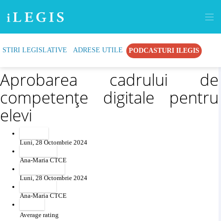
STIRI LEGISLATIVE
ADRESE UTILE
PODCASTURI ILEGIS
Recommend
Print
Aprobarea cadrului de
competențe digitale pentru
elevi
Created
Luni, 28 Octombrie 2024
Created by
Ana-Maria CTCE
Last modified
Luni, 28 Octombrie 2024
Revised by
Ana-Maria CTCE
Voting
Average rating