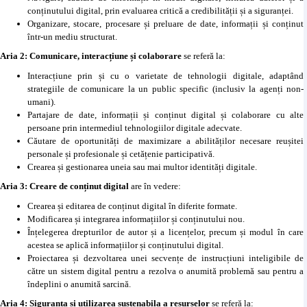
conținutului digital, prin evaluarea critică a credibilității și a siguranței.
Organizare, stocare, procesare și preluare de date, informații și conținut
într-un mediu structurat.
Aria 2: Comunicare, interacțiune și colaborare
se referă la:
Interacțiune prin și cu o varietate de tehnologii digitale, adaptând
strategiile de comunicare la un public specific (inclusiv la agenți non-
umani).
Partajare de date, informații și conținut digital și colaborare cu alte
persoane prin intermediul tehnologiilor digitale adecvate.
Căutare de oportunități de maximizare a abilităților necesare reușitei
personale și profesionale și cetățenie participativă.
Crearea și gestionarea uneia sau mai multor identități digitale.
Aria 3: Creare de conținut digital
are în vedere:
Crearea și editarea de conținut digital în diferite formate.
Modificarea și integrarea informațiilor și conținutului nou.
Înțelegerea drepturilor de autor și a licențelor, precum și modul în care
acestea se aplică informațiilor și conținutului digital.
Proiectarea și dezvoltarea unei secvențe de instrucțiuni inteligibile de
către un sistem digital pentru a rezolva o anumită problemă sau pentru a
îndeplini o anumită sarcină.
Aria 4: Siguranța și utilizarea sustenabila a resurselor
se referă la: