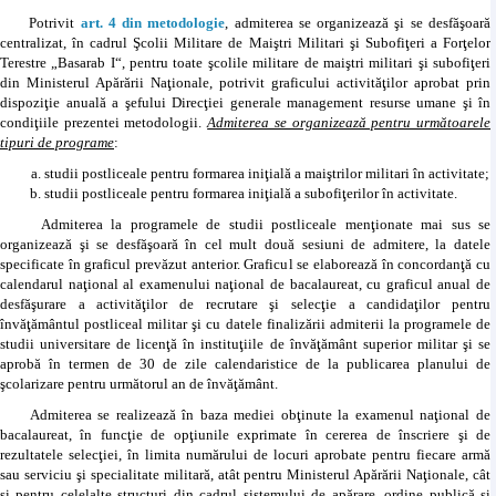
Potrivit
art. 4 din metodologie
, admiterea se organizează şi se desfăşoară
centralizat, în cadrul Şcolii Militare de Maiştri Militari şi Subofiţeri a Forţelor
Terestre „Basarab I“, pentru toate şcolile militare de maiştri militari şi subofiţeri
din Ministerul Apărării Naţionale, potrivit graficului activităţilor aprobat prin
dispoziţie anuală a şefului Direcţiei generale management resurse umane şi în
condiţiile prezentei metodologii.
Admiterea se organizează pentru următoarele
tipuri de programe
:
studii postliceale pentru formarea iniţială a maiştrilor militari în activitate;
studii postliceale pentru formarea iniţială a subofiţerilor în activitate.
Admiterea la programele de studii postliceale menţionate mai sus se
organizează şi se desfăşoară în cel mult două sesiuni de admitere, la datele
specificate în graficul prevăzut anterior. Graficul se elaborează în concordanţă cu
calendarul naţional al examenului naţional de bacalaureat, cu graficul anual de
desfăşurare a activităţilor de recrutare şi selecţie a candidaţilor pentru
învăţământul postliceal militar şi cu datele finalizării admiterii la programele de
studii universitare de licenţă în instituţiile de învăţământ superior militar şi se
aprobă în termen de 30 de zile calendaristice de la publicarea planului de
şcolarizare pentru următorul an de învăţământ.
Admiterea se realizează în baza mediei obţinute la examenul naţional de
bacalaureat, în funcţie de opţiunile exprimate în cererea de înscriere şi de
rezultatele selecţiei, în limita numărului de locuri aprobate pentru fiecare armă
sau serviciu şi specialitate militară, atât pentru Ministerul Apărării Naţionale, cât
şi pentru celelalte structuri din cadrul sistemului de apărare, ordine publică şi