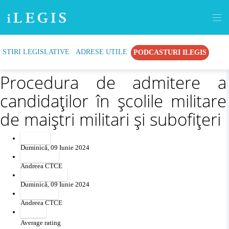
STIRI LEGISLATIVE
ADRESE UTILE
PODCASTURI ILEGIS
Recommend
Print
Procedura de admitere a
candidaţilor în şcolile militare
de maiştri militari şi subofiţeri
Created
Duminică, 09 Iunie 2024
Created by
Andreea CTCE
Last modified
Duminică, 09 Iunie 2024
Revised by
Andreea CTCE
Voting
Average rating