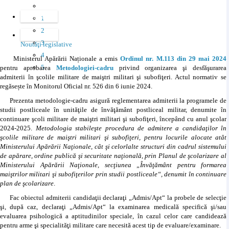
Favourites
1
2
Categories
3
Noutăţi legislative
4
Ministerul Apărării Naționale a emis
Ordinul nr. M.113 din 29 mai 2024
5
pentru aprobarea
Metodologiei-cadru
privind organizarea şi desfăşurarea
admiterii în şcolile militare de maiştri militari şi subofiţeri. Actul normativ se
regăsește în Monitorul Oficial nr. 526 din 6 iunie 2024.
Prezenta metodologie-cadru asigură reglementarea admiterii la programele de
studii postliceale în unităţile de învăţământ postliceal militar, denumite în
continuare şcoli militare de maiştri militari şi subofiţeri, începând cu anul şcolar
2024-2025.
Metodologia stabileşte procedura de admitere a candidaţilor în
şcolile militare de maiştri militari şi subofiţeri, pentru locurile alocate atât
Ministerului Apărării Naţionale, cât şi celorlalte structuri din cadrul sistemului
de apărare, ordine publică şi securitate naţională, prin Planul de şcolarizare al
Ministerului Apărării Naţionale, secţiunea „Învăţământ pentru formarea
maiştrilor militari şi subofiţerilor prin studii postliceale“, denumit în continuare
plan de şcolarizare
.
Fac obiectul admiterii candidaţii declaraţi „Admis/Apt“ la probele de selecţie
şi, după caz, declaraţi „Admis/Apt“ la examinarea medicală specifică şi/sau
evaluarea psihologică a aptitudinilor speciale, în cazul celor care candidează
pentru arme şi specialităţi militare care necesită acest tip de evaluare/examinare.