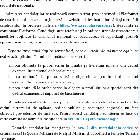
securitate naţională.
Admiterea candidaţilor se realizează computerizat, prin intermediul Platformei
de înscriere online care funcţionează pe website-ul destinat informării şi recrutării
candidaţilor la profesia militară (
https://www.recrutaremapn.ro
), denumită în
continuare Platformă. Candidaţii sunt ierarhizaţi în ordinea strict descrescătoare a
mediilor obţinute la examenul naţional de bacalaureat şi repartizaţi potrivit
opţiunilor acestora, exprimate în cererea de înscriere.
Departajarea candidaţilor ierarhizaţi, care au medii de admitere egale
, se
realizează aplicând, în ordine, următoarele
criterii
:
nota obţinută la proba scrisă la Limba şi literatura română din cadrul
examenului naţional de bacalaureat;
nota obţinută la proba scrisă obligatorie a profilului din cadrul
examenului naţional de bacalaureat;
nota obţinută la proba scrisă la alegere a profilului şi a specializării din
cadrul examenului naţional de bacalaureat.
Admiterea candidaţilor înscrişi pe locurile alocate celorlalte structuri din
cadrul sistemului de apărare, ordine publică şi securitate naţională nu face
obiectul prevederilor de mai sus. Pentru acești candidaţi, admiterea se face de
către comisia de admitere menţionată la
art. 10 lit. c) din metodologie
.
Dosarele candidaţilor menţionaţi la
art. 2 din metodologia-cadru
se
centralizează la Şcoala Militară de Maiştri Militari şi Subofiţeri a Forţelor Terestre
„Basarab I“.