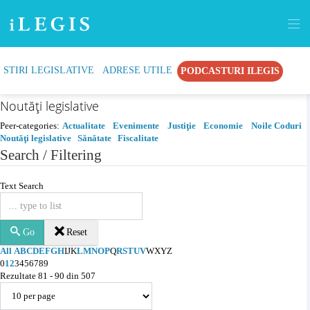
STIRI LEGISLATIVE
ADRESE UTILE
PODCASTURI ILEGIS
Print
Recommend
Noutăţi legislative
Peer-categories
:
Actualitate
Evenimente
Justiţie
Economie
Noile Coduri
Noutăţi legislative
Sănătate
Fiscalitate
Search / Filtering
Text Search
Go
Reset
All
A
B
C
D
E
F
G
H
I
J
K
L
M
N
O
P
Q
R
S
T
U
V
W
X
Y
Z
0
1
2
3
4
5
6
7
8
9
Rezultate 81 - 90 din 507