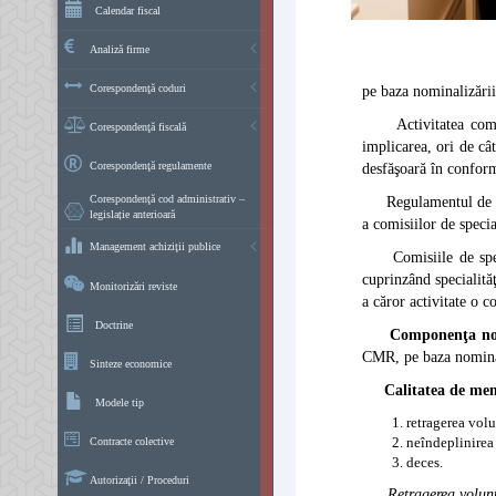
Calendar fiscal
Analiză firme
Corespondenţă coduri
pe baza nominalizării
Activitatea comisii
Corespondenţă fiscală
implicarea, ori de cât
Corespondenţă regulamente
desfăşoară în conform
Corespondenţă cod administrativ –
Regulamentul de orga
legislație anterioară
a comisiilor de speci
Management achiziţii publice
Comisiile de special
cuprinzând specialită
Monitorizări reviste
a căror activitate o c
Doctrine
Componenţa n
CMR, pe baza nominali
Sinteze economice
Calitatea de mem
Modele tip
retragerea volu
neîndeplinirea 
Contracte colective
deces.
Autorizaţii / Proceduri
Retragerea volun