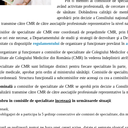
Pot fi membri ai comisiilor de specialit
având activitate profesională, de cercetare
de sănătate. Dobândirea calităţii de memb
aprobării prin decizie a Consiliului naţio
 transmise către CMR de către asociaţiile profesionale reprezentative la nivel na
lor de specialitate ale CMR este coordonată de preşedintele CMR, prin Dep
e ori este necesar, a Departamentului de studii şi strategii de dezvoltare şi a De
itate cu dispoziţiile
regulamentului
de organizare şi funcţionare prevăzut în
a
nizare şi funcţionare a comisiilor de specialitate ale Colegiului Medicilor d
alitate ale Colegiului Medicilor din România (CMR) în vederea îndeplinirii atribu
itate ale CMR sunt înfiinţate distinct pentru fiecare specialitate în parte,
ţile medicale, aprobat prin ordin al ministrului sănătăţii. Comisiile de speciali
oordonează. Structura funcţională a subcomisiilor este aceeaşi cu cea a comisiilor
ominală
a comisiilor de specialitate ale CMR se aprobă prin decizie a Consili
zării transmise către CMR de către asociaţiile profesionale reprezentative la n
bru în comisiile de specialitate
încetează
în următoarele situaţii
:
ntară;
obligaţiei de a participa la 5 şedinţe consecutive ale comisiei de specialitate, di
tară
se realizează numai pe baza unei cereri scrise, datate şi semnate olograf 