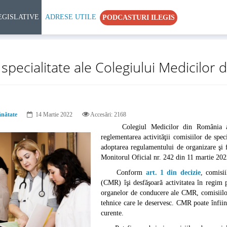
EGISLATIVE
ADRESE UTILE
PODCASTURI ILEGIS
 specialitate ale Colegiului Medicilor
ănătate
14 Martie 2022
Accesări: 2168
Colegiul Medicilor din România 
reglementarea activităţii comisiilor de spe
adoptarea regulamentului de organizare şi f
Monitorul Oficial nr. 242 din 11 martie 202
Conform
art. 1 din decizie
, comisi
(CMR) îşi desfăşoară activitatea în regim p
organelor de conducere ale CMR, comisiilor
tehnice care le deservesc. CMR poate înfiinţa
curente.