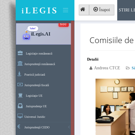
Înapoi
STIRI L
NOU
Salut!
iLegis.AI
Comisiile de
Legislaţie românească
Detalii
Jurisprudenţă românească
Andreea CTCE
S
Practică judiciară
Jurisprudenţă fiscală
Legislaţie UE
Jurisprudenţa UE
Universul Juridic
Jurisprudenţă CEDO