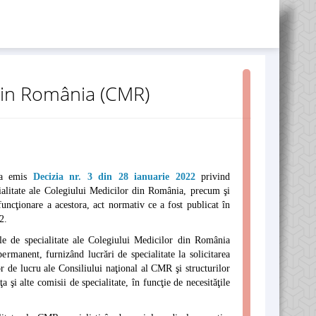
 din România (CMR)
a emis
Decizia nr. 3 din 28 ianuarie 2022
privind
cialitate ale Colegiului Medicilor din România, precum şi
uncţionare a acestora, act normativ ce a fost publicat în
2.
ile de specialitate ale Colegiului Medicilor din România
ermanent, furnizând lucrări de specialitate la solicitarea
 de lucru ale Consiliului naţional al CMR şi structurilor
 şi alte comisii de specialitate, în funcţie de necesităţile