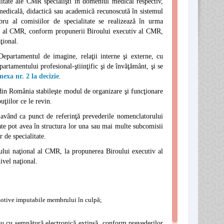
ate ale CMR specialişti în domeniul medical respectiv,
 medicală, didactică sau academică recunoscută în sistemul
ru al comisiilor de specialitate se realizează în urma
nal al CMR, conform propunerii Biroului executiv al CMR,
ţional.
artamentul de imagine, relaţii interne şi externe, cu
partamentului profesional-ştiinţific şi de învăţământ, şi se
nexa nr. 2 la decizie
.
in România stabileşte modul de organizare şi funcţionare
ţiilor ce le revin.
 având ca punct de referinţă prevederile nomenclatorului
tate pot avea în structura lor una sau mai multe subcomisii
 de specialitate.
ului naţional al CMR, la propunerea Biroului executiv al
ivel naţional.
n motive imputabile membrului în culpă;
sau cu semnătură electronică extinsă, conform prevederilor